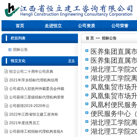
首页
走进恒立
公司资质
公司荣誉
栏目列表
首 页
>>
招标公告
招标公告
医养集团直属
医养集团直属
恒立文化
更多
湖北理工学院2
恒立公司二十周年公司庆典
湖北理工学院离
2021年萍乡招标代理机构信用
凤凰集贸市场
公告
公司成功入驻抚州仲裁委员会仲裁
凤凰集贸市场
公司获得三星级招标代理机构荣誉
凤凰村便民服
公司获得2019-2020年公
便民服务中心（
2022年江西省恒立建工咨询有
湖北理工学院离
2021年度优秀员工
湖北理工学院2
公司获得工程招标代理机构首批A
商公告