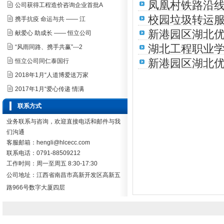
凤凰村铁路沿
公司获得工程造价咨询企业首批A
校园垃圾转运
携手抗疫 命运与共 —— 江
新港园区湖北优
献爱心 助成长 —— 恒立公司
湖北工程职业
“风雨同路、携手共赢”---2
新港园区湖北
恒立公司同仁泰国行
公告
2018年1月“人道博爱送万家
2017年1月“爱心传递 情满
联系方式
业务联系与咨询，欢迎直接电话和邮件与我
们沟通
客服邮箱：hengli@hlcecc.com
联系电话：0791-88509212
工作时间：周一至周五 8:30-17:30
公司地址：
江西省南昌市高新开发区高新五
路966号数字大厦四层