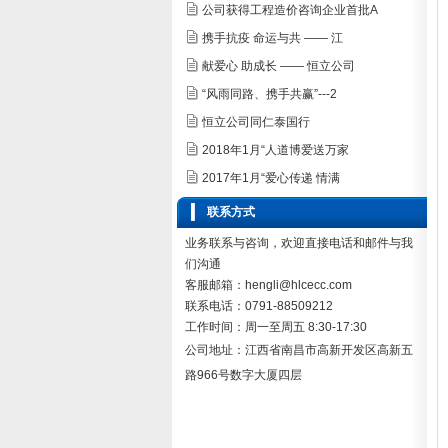
公司获得工程造价咨询企业首批A
携手抗疫 命运与共 —— 江
献爱心 助成长 —— 恒立公司
“风雨同路、携手共赢”---2
恒立公司同仁泰国行
2018年1月“人道博爱送万家
2017年1月“爱心传递 情满
联系方式
业务联系与咨询，欢迎直接电话和邮件与我
们沟通
客服邮箱：hengli@hlcecc.com
联系电话：0791-88509212
工作时间：周一至周五 8:30-17:30
公司地址：
江西省南昌市高新开发区高新五
路966号数字大厦四层