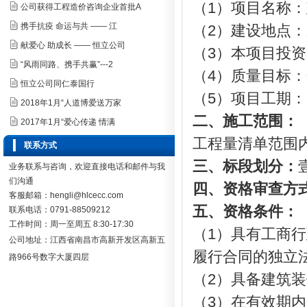
（
1）项目名称：
公司获得工程造价咨询企业首批A
携手抗疫 命运与共 —— 江
（
2）建设地点：
献爱心 助成长 —— 恒立公司
（
3）
本项目投资：
“风雨同路、携手共赢”---2
（
4）质量目标
恒立公司同仁泰国行
（
5）
项目工期：
2018年1月“人道博爱送万家
二、施工范围：
2017年1月“爱心传递 情满
工程量清单范围
联系方式
三、标段划分：
业务联系与咨询，欢迎直接电话和邮件与我
们沟通
四、资格审查方
客服邮箱：hengli@hlcecc.com
五、资格条件：
联系电话：0791-88509212
工作时间：周一至周五 8:30-17:30
（
1）具有工商
公司地址：
江西省南昌市高新开发区高新五
履行合同的独立
路966号数字大厦四层
（
2）
具备建筑装
（
3）在有效期