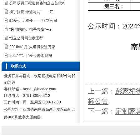
公司获得工程造价咨询企业首批A
第三名：
携手抗疫 命运与共 —— 江
献爱心 助成长 —— 恒立公司
公示时间：
20
24
“风雨同路、携手共赢”---2
恒立公司同仁泰国行
南
2018年1月“人道博爱送万家
2017年1月“爱心传递 情满
联系方式
业务联系与咨询，欢迎直接电话和邮件与我
们沟通
客服邮箱：hengli@hlcecc.com
上一篇：
彭家桥
联系电话：0791-88509212
标公告
工作时间：周一至周五 8:30-17:30
公司地址：
江西省南昌市高新开发区高新五
下一篇：
定制家
路966号数字大厦四层