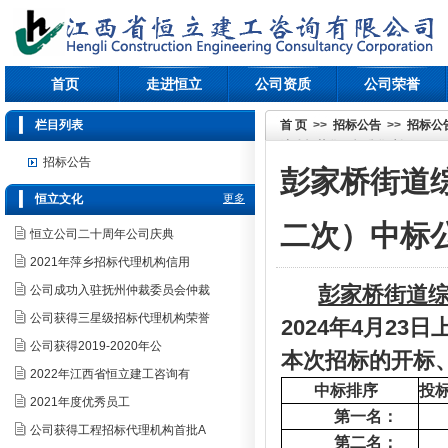
首页
走进恒立
公司资质
公司荣誉
栏目列表
首 页
>>
招标公告
>>
招标公
法队规范化、标准化建设工程（
招标公告
彭家桥街道
恒立文化
更多
二次）中标
恒立公司二十周年公司庆典
2021年萍乡招标代理机构信用
彭家桥街道
公司成功入驻抚州仲裁委员会仲裁
公司获得三星级招标代理机构荣誉
2024
年
4
月
23
日
公司获得2019-2020年公
本次招标的开标
2022年江西省恒立建工咨询有
中标排序
投
2021年度优秀员工
第一名：
公司获得工程招标代理机构首批A
第二名：