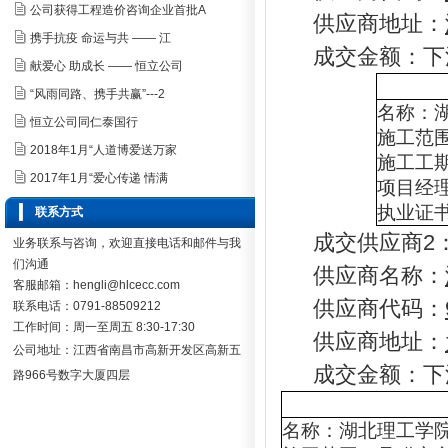
公司获得工程造价咨询企业首批A
供应商地址：
携手抗疫 命运与共 —— 江
成交金额：
献爱心 助成长 —— 恒立公司
“风雨同路、携手共赢”---2
名称：
恒立公司同仁泰国行
施工范
2018年1月“人道博爱送万家
施工工
2017年1月“爱心传递 情满
项目经
执业证
联系方式
成交供应商2
业务联系与咨询，欢迎直接电话和邮件与我
们沟通
供应商名称：
客服邮箱：hengli@hlcecc.com
供应商代码：
联系电话：0791-88509212
工作时间：周一至周五 8:30-17:30
供应商地址：
公司地址：
江西省南昌市高新开发区高新五
成交金额：下浮
路966号数字大厦四层
名称：
湖北理工学