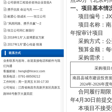
公司获得工程造价咨询企业首批A
一、项目基本情
携手抗疫 命运与共 —— 江
项目编号：JXHL
献爱心 助成长 —— 恒立公司
项目名称：
南
“风雨同路、携手共赢”---2
恒立公司同仁泰国行
年报
审计项目
2018年1月“人道博爱送万家
采购方式：公
2017年1月“爱心传递 情满
预算金额：
每
联系方式
采购需求：
业务联系与咨询，欢迎直接电话和邮件与我
们沟通
采购项目
客服邮箱：hengli@hlcecc.com
联系电话：0791-88509212
南昌县城市建设投资
工作时间：周一至周五 8:30-17:30
2024年-2026年度
公司地址：
江西省南昌市高新开发区高新五
合同履行期限
路966号数字大厦四层
年
4月30日前
提
本项目不接受