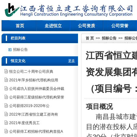
首页
走进恒立
公司资质
公司荣誉
栏目列表
首 页
>>
招标公告
>>
招标公
询有限公司关于南昌县城市建设
招标公告
2024年-2026年度年报审计
江西省恒立
JXHL2024-GK1101）公开招
恒立文化
更多
资发展集团有
恒立公司二十周年公司庆典
2021年萍乡招标代理机构信用
（项目编号：J
公司成功入驻抚州仲裁委员会仲裁
公司获得三星级招标代理机构荣誉
项目概况
公司获得2019-2020年公
2022年江西省恒立建工咨询有
南昌县城市建
2021年度优秀员工
目
的潜在投标人
公司获得工程招标代理机构首批A
点30分（北京