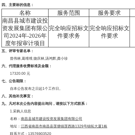
四、主要标的信息：
名称
服务范围
服务要求
南昌县城市建设投
资发展集团有限公
完全响应招标文
完全响应招标文
司
2024年-2026年
件要求务
件要求
度年报审计项目
五、评审专家名单：
曾伟林,葛维维,饶庆林,汤鸿辉,龚小珍
六、代理服务收费标准及金额：
17320.00 元
七、公告期限：
自本公告发布之日起
1个工作日。
八、其他补充事宜：
九、凡对本次公告内容提出询问，请按以下方式联系：
1.采购人信息
名称：
南昌县城市建设投资发展集团有限公司
地址：
江西省南昌市南昌县莲塘镇莲西路
1329号锦拓大厦1栋
联系方式：
13576903520