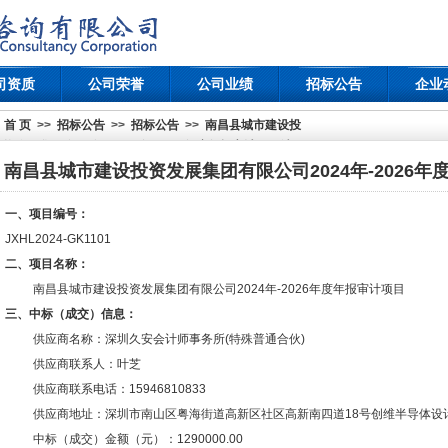
司资质
公司荣誉
公司业绩
招标公告
企业
首 页
>>
招标公告
>>
招标公告
>>
南昌县城市建设投
资发展集团有限公司2024年-2026年度年报审计项目结果
公示
南昌县城市建设投资发展集团有限公司2024年-2026
一、项目编号：
JXHL2024-GK1101
二、项目名称：
南昌县城市建设投资发展集团有限公司
2024年-2026年度年报审计项目
三、中标（成交）信息：
供应商名称：
深圳久安会计师事务所
(特殊普通合伙)
供应商联系人：
叶芝
供应商联系电话：15946810833
供应商地址：
深圳市南山区粤海街道高新区社区高新南四道
18号创维半导体设计
中标（成交）金额（元）：1290000.00