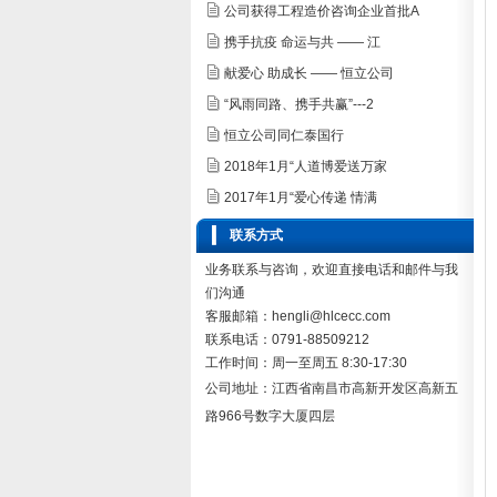
公司获得工程造价咨询企业首批A
携手抗疫 命运与共 —— 江
献爱心 助成长 —— 恒立公司
“风雨同路、携手共赢”---2
恒立公司同仁泰国行
2018年1月“人道博爱送万家
2017年1月“爱心传递 情满
联系方式
业务联系与咨询，欢迎直接电话和邮件与我
们沟通
客服邮箱：hengli@hlcecc.com
联系电话：0791-88509212
工作时间：周一至周五 8:30-17:30
公司地址：
江西省南昌市高新开发区高新五
路966号数字大厦四层